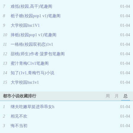
7
难抵(校园,高干)笔趣阁
01-04
8
栀子糖(校园pop1 v1)笔趣阁
01-04
9
大学校园hsc1V1
01-04
10
捧栀(校园pop1 v1)笔趣阁
01-04
11
一格格(校园双初恋)1v1
01-04
12
甜桃(师生)作者:菠萝包笔趣阁
01-04
13
蜜汁青梅C1v1笔趣阁
01-04
14
知了(1v1,青梅竹马)小说
01-04
15
大学校园hsc1v1
01-04
都市小说收藏排行
周
月
总
1
继夫吃嫩草挺进乖乖女h
01-04
2
相见不欢
01-04
3
悔不当初
01-04