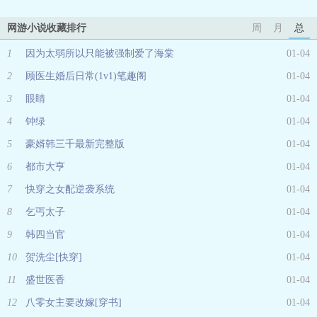
网游小说收藏排行
周
月
总
1
因为太弱所以只能被强制爱了海棠
01-04
2
顾医生婚后日常(1v1)笔趣阁
01-04
3
眼睛
01-04
4
钟绿
01-04
5
豪婿韩三千最新完整版
01-04
6
都市大亨
01-04
7
快穿之女配逆袭系统
01-04
8
乞丐太子
01-04
9
韩四当官
01-04
10
贺洗尘[快穿]
01-04
11
盛世医香
01-04
12
八零女主要改嫁[穿书]
01-04