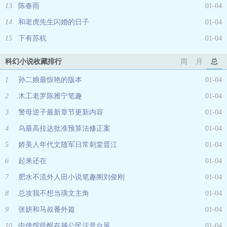
13
陈春雨
01-04
14
和老虎先生闪婚的日子
01-04
15
下有苏杭
01-04
科幻小说收藏排行
周
月
总
1
孙二娘最惊艳的版本
01-04
2
木工老罗陈雅宁笔趣
01-04
3
警母逆子最新章节更新内容
01-04
4
乌最高拉达批准预算法修正案
01-04
5
娇美人年代文随军日常刺棠晋江
01-04
6
起来还在
01-04
7
肥水不流外人田小说笔趣阁刘俊刚
01-04
8
总攻我不想当璜文主角
01-04
9
张妍和马叔番外篇
01-04
10
中使馆提醒在越公民注意台风
01-04