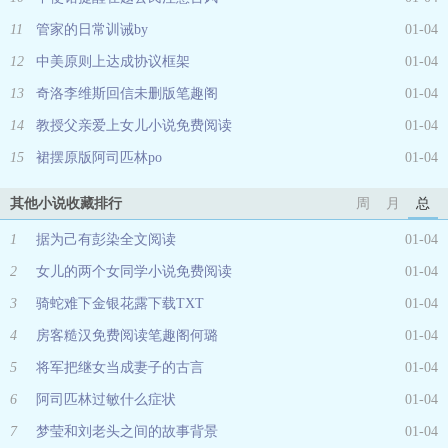
11
管家的日常训诫by
01-04
12
中美原则上达成协议框架
01-04
13
奇洛李维斯回信未删版笔趣阁
01-04
14
教授父亲爱上女儿小说免费阅读
01-04
15
裙摆原版阿司匹林po
01-04
其他小说收藏排行
周
月
总
1
据为己有彭染全文阅读
01-04
2
女儿的两个女同学小说免费阅读
01-04
3
骑蛇难下金银花露下载TXT
01-04
4
房客糙汉免费阅读笔趣阁何璐
01-04
5
将军把继女当成妻子的古言
01-04
6
阿司匹林过敏什么症状
01-04
7
梦莹和刘老头之间的故事背景
01-04