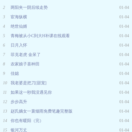
2
两阳夹一阴后续走势
01-04
3
宦海纵横
01-04
4
绝世仙婿
01-04
5
青梅被从小C到大H补课在线观看
01-04
6
日月入怀
01-04
7
菲克老虎 金呆了
01-04
8
农家娘子喜种田
01-04
9
佳媳
01-04
10
我老婆是把刀[甜宠]
01-04
11
如果这一秒我没遇见你
01-04
12
步步高升
01-04
13
赵氏嫡女一蓑烟雨免费笔趣完整版
01-04
14
你也有暖阳（完）
01-04
15
银河万丈
01-04