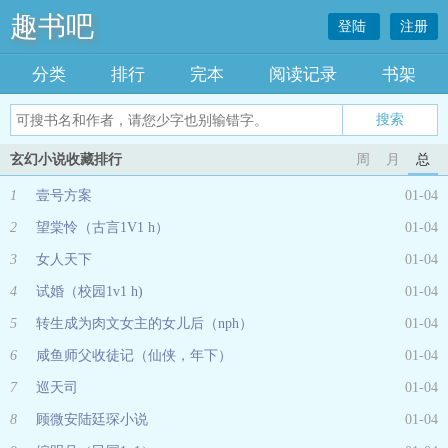
趣书吧
登陆
注册
分类
排行
完本
阅读记录
书架
玄幻小说收藏排行
周
月
总
1
壹号方案
01-04
2
望棠怜（古言1V1 h）
01-04
3
女人天下
01-04
4
试婚（校园1v1 h)
01-04
5
转生成为肉文女主的女儿后（nph）
01-04
6
咸鱼师父收徒记（仙侠，年下）
01-04
7
巡天司
01-04
8
顾微安陆廷琛小说
01-04