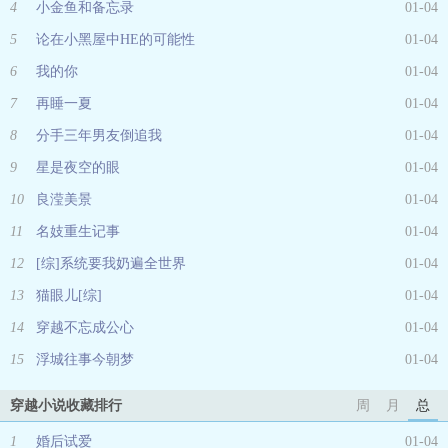
4
小金鱼和备忘录
01-04
5
论在小黑屋中HE的可能性
01-04
6
我的你
01-04
7
再睡一夏
01-04
8
分手三年男友倒追我
01-04
9
星是夜空的眼
01-04
10
良滢美景
01-04
11
名妓重生记事
01-04
12
[综]系统要我奶遍全世界
01-04
13
猫眼儿[综]
01-04
14
穿越不忘成公心
01-04
15
浮城往事今朝梦
01-04
穿越小说收藏排行
周
月
总
1
婚后试爱
01-04