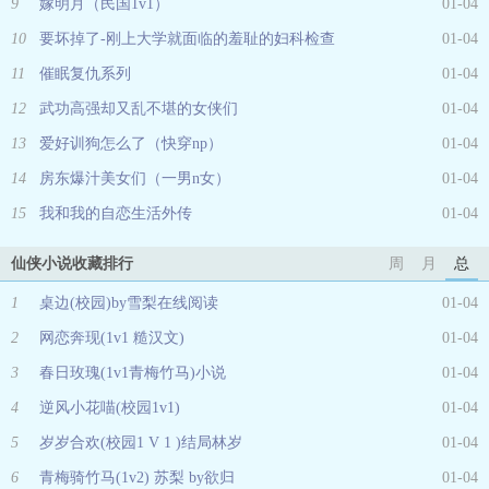
9
嫁明月（民国1v1）
01-04
10
要坏掉了-刚上大学就面临的羞耻的妇科检查
01-04
11
催眠复仇系列
01-04
12
武功高强却又乱不堪的女侠们
01-04
13
爱好训狗怎么了（快穿np）
01-04
14
房东爆汁美女们（一男n女）
01-04
15
我和我的自恋生活外传
01-04
仙侠小说收藏排行
周
月
总
1
桌边(校园)by雪梨在线阅读
01-04
2
网恋奔现(1v1 糙汉文)
01-04
3
春日玫瑰(1v1青梅竹马)小说
01-04
4
逆风小花喵(校园1v1)
01-04
5
岁岁合欢(校园1 V 1 )结局林岁
01-04
6
青梅骑竹马(1v2) 苏梨 by欲归
01-04