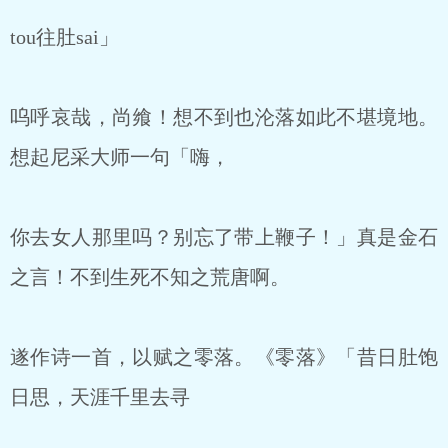
tou往肚sai」
呜呼哀哉，尚飨！想不到也沦落如此不堪境地。
想起尼采大师一句「嗨，
你去女人那里吗？别忘了带上鞭子！」真是金石
之言！不到生死不知之荒唐啊。
遂作诗一首，以赋之零落。《零落》「昔日肚饱
日思，天涯千里去寻