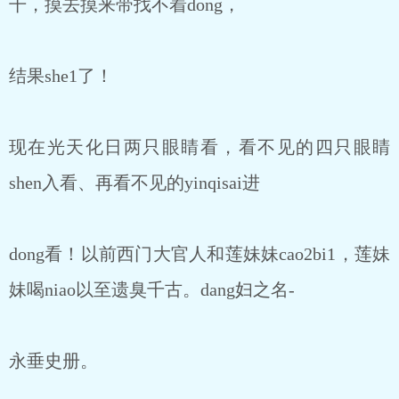
干，摸去摸来带找不着dong，
结果she1了！
现在光天化日两只眼睛看，看不见的四只眼睛
shen入看、再看不见的yinqisai进
dong看！以前西门大官人和莲妹妹cao2bi1，莲妹
妹喝niao以至遗臭千古。dang妇之名-
永垂史册。