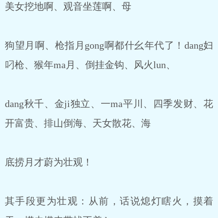
美女挖地啊、观音坐莲啊、母
狗望月啊、枪指月gong啊都什幺年代了！dang妇
叼枪、猴年ma月、倒挂金钩、风火lun、
dang秋千、金ji独立、一ma平川、四季发财、花
开富贵、排山倒海、天女散花、海
底捞月才蔚为壮观！
其手段更为壮观：从前，话说熄灯瞎火，摸着