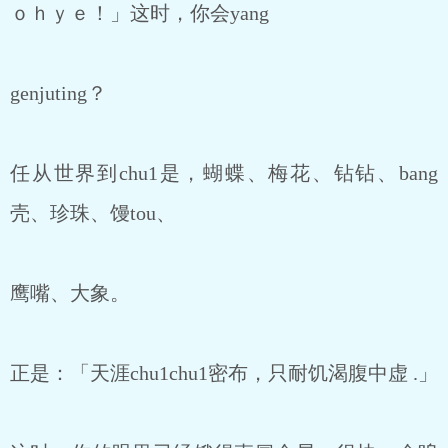
ｏｈｙｅ！」这时，你会yang
genjuting？
任从世界到chu1是，蝴蝶、梅花、钻钻、bang
壳、珍珠、馒tou、
鹰嘴、大象。
正是：「天涯chu1chu1密布，只耐饥渴腹中虚 .」