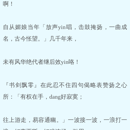
啊！
自从媚娘当年「放声yin唱，击鼓掩扬，一曲成
名，古今怅望。」几千年来，
未有风华绝代者继后效yin咯！
『书剑飘零』在此忍不住四句偈略表赞扬之心
所：「有权在手，dang好寂寞；
往上游走，易容通幽。」一波接一波，一浪打一