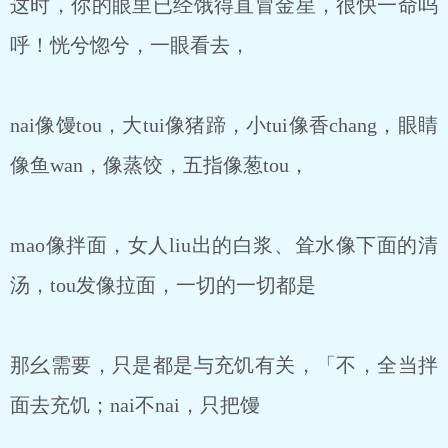
这时，你的眼里已经饿得直冒金星，很快一命呜
呼！恍兮惚兮，一眼看去，
nai像馒tou，大tui像猪蹄，小tui像香chang，眼睛
像鱼wan，像蒸饺，五指像葱tou，
mao像拌面，女人liu出的白浆、耸水像下面的清
汤，tou发像拉面，一切的一切都是
那幺需要，只是都是与充饥有关，「不，全当拌
面去充饥；nai不nai，只把馒