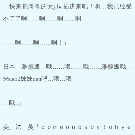
…快来把哥哥的大jiba插进来吧！啊…我已经受
不了了啊……啊……啊……啊
……啊……啊……啊！」
日本「雅蠛蝶，哦……哦……哦……雅蠛蝶哦…
来cao2妹妹nen吧…哦…哦
…哦 .」
美、法、英「ｃｏｍｅｏｎｂａｂｙ！ｏｈｙｅ