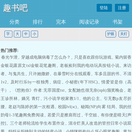
趣书吧
登陆
注册
分类
排行
完本
阅读记录
书架
字:
大
中
小
护眼
关灯
热门推荐:
春光乍泄
,
穿越成电脑病毒了怎么办？
,
只是喜欢跟你玩游戏
,
菊内留香
金银花露原文txl金银花笔趣阁
,
老板捡到我的电动玩具按钮小说
,
来访
者
,
与鬼共生
,
只许她撒娇
,
在暴雪时分在线观看
,
车多且甜的书
,
不清
1v2
,
及时行乐by一枝独秀
,
病症
,
小秘密(年下HSC)
,
情爱皆是你（高
干）
,
《想抱你》作者:无罪国度txt
,
女配她也很无奈(nph)颁奖晚会
,
老
王诊所林
,
嫡兄 青灯
,
污小说学校家教1/1
,
他的公主
,
引无数p友尽折
腰
,
老赵与陈婷的第一次相遇
,
校园lvl(sc)
,
秘闻(NP)向雾 结局
,
我的丝
韵母1-3笔趣阁免费阅读
,
若爱只是擦肩而过
,
干空姐
,
有你便是晴天[声
控]
,
三个老师轮流给学生布置作业
,
清冷烂美人改造的管控日常小说双
男
,
妈妈从拒绝到主动的转变小说
,
小猫咪能有什么坏心眼笔趣阁
,
黄与