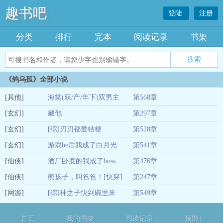
趣书吧
登陆
注册
分类
排行
完本
阅读记录
书架
《鸽乌孤》全部小说
[其他]
海棠(双/产/年下)双男主
第568章
[玄幻]
藏他
第297章
02-27
[玄幻]
[综]刃刃都爱桔梗
第528章
01-04
[玄幻]
游戏be后我成了白月光
第541章
01-04
[仙侠]
酒厂卧底的我成了boss
第476章
01-04
[仙侠]
熊孩子，叫爸爸！[快穿]
第247章
01-04
[网游]
[综]神之子快到碗里来
第549章
01-04
01-04
首页
我的书架
阅读记录
顶部↑