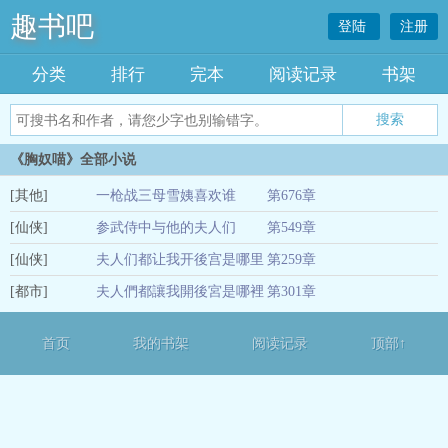
趣书吧
登陆
注册
分类
排行
完本
阅读记录
书架
《胸奴喵》全部小说
[其他]
一枪战三母雪姨喜欢谁
第676章
[仙侠]
参武侍中与他的夫人们
第549章
02-27
[仙侠]
夫人们都让我开後宫是哪里
第259章
01-04
[都市]
搞错了吧
夫人們都讓我開後宮是哪裡
第301章
01-04
搞錯了吧
01-04
首页
我的书架
阅读记录
顶部↑